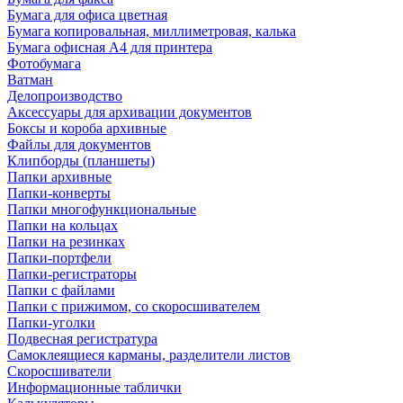
Бумага для офиса цветная
Бумага копировальная, миллиметровая, калька
Бумага офисная А4 для принтера
Фотобумага
Ватман
Делопроизводство
Аксессуары для архивации документов
Боксы и короба архивные
Файлы для документов
Клипборды (планшеты)
Папки архивные
Папки-конверты
Папки многофункциональные
Папки на кольцах
Папки на резинках
Папки-портфели
Папки-регистраторы
Папки с файлами
Папки с прижимом, со скоросшивателем
Папки-уголки
Подвесная регистратура
Самоклеящиеся карманы, разделители листов
Скоросшиватели
Информационные таблички