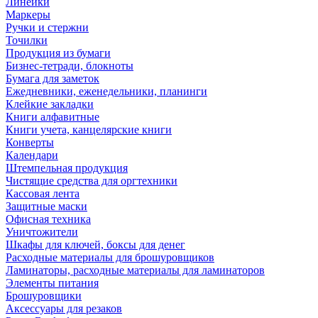
Линейки
Маркеры
Ручки и стержни
Точилки
Продукция из бумаги
Бизнес-тетради, блокноты
Бумага для заметок
Ежедневники, еженедельники, планинги
Клейкие закладки
Книги алфавитные
Книги учета, канцелярские книги
Конверты
Календари
Штемпельная продукция
Чистящие средства для оргтехники
Кассовая лента
Защитные маски
Офисная техника
Уничтожители
Шкафы для ключей, боксы для денег
Расходные материалы для брошуровщиков
Ламинаторы, расходные материалы для ламинаторов
Элементы питания
Брошуровщики
Аксессуары для резаков