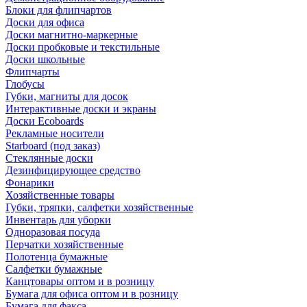
Блоки для флипчартов
Доски для офиса
Доски магнитно-маркерные
Доски пробковые и текстильные
Доски школьные
Флипчарты
Глобусы
Губки, магниты для досок
Интерактивные доски и экраны
Доски Ecoboards
Рекламные носители
Starboard (под заказ)
Стеклянные доски
Дезинфицирующее средство
Фонарики
Хозяйственные товары
Губки, тряпки, салфетки хозяйственные
Инвентарь для уборки
Одноразовая посуда
Перчатки хозяйственные
Полотенца бумажные
Салфетки бумажные
Канцтовары оптом и в розницу
Бумага для офиса оптом и в розницу
Бумага для факса