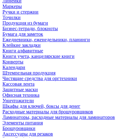
Линейки
Маркеры
Ручки и стержни
Точилки
Продукция из бумаги
Бизнес-тетради, блокноты
Бумага для заметок
Ежедневники, еженедельники, планинги
Клейкие закладки
Книги алфавитные
Книги учета, канцелярские книги
Конверты
Календари
Штемпельная продукция
Чистящие средства для оргтехники
Кассовая лента
Защитные маски
Офисная техника
Уничтожители
Шкафы для ключей, боксы для денег
Расходные материалы для брошуровщиков
Ламинаторы, расходные материалы для ламинаторов
Элементы питания
Брошуровщики
Аксессуары для резаков