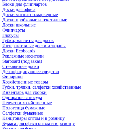
Блоки для флипчартов
Доски для офиса
Доски магнитно-маркерные
Доски пробковые и текстильные
Доски школьные
Флипчарты
Глобусы
Губки, магниты для досок
Интерактивные доски и экраны
Доски Ecoboards
Рекламные носители
Starboard (под заказ)
Стеклянные доски
Дезинфицирующее средство
Фонарики
Хозяйственные товары
Губки, тряпки, салфетки хозяйственные
Инвентарь для уборки
Одноразовая посуда
Перчатки хозяйственные
Полотенца бумажные
Салфетки бумажные
Канцтовары оптом и в розницу
Бумага для офиса оптом и в розницу
Бумага для факса