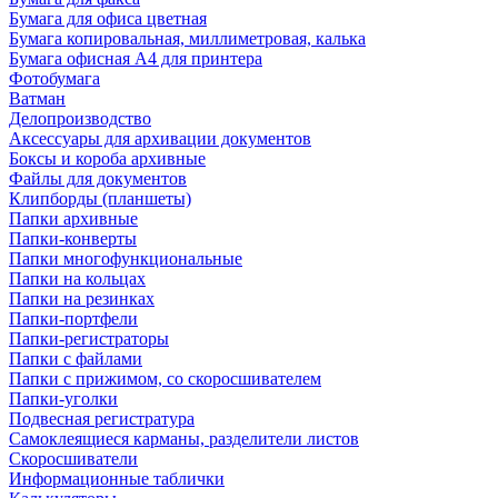
Бумага для офиса цветная
Бумага копировальная, миллиметровая, калька
Бумага офисная А4 для принтера
Фотобумага
Ватман
Делопроизводство
Аксессуары для архивации документов
Боксы и короба архивные
Файлы для документов
Клипборды (планшеты)
Папки архивные
Папки-конверты
Папки многофункциональные
Папки на кольцах
Папки на резинках
Папки-портфели
Папки-регистраторы
Папки с файлами
Папки с прижимом, со скоросшивателем
Папки-уголки
Подвесная регистратура
Самоклеящиеся карманы, разделители листов
Скоросшиватели
Информационные таблички