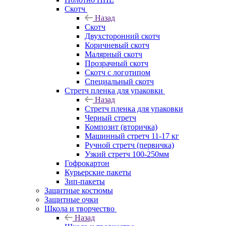
Скотч
Назад
Скотч
Двухсторонний скотч
Коричневый скотч
Малярный скотч
Прозрачный скотч
Скотч с логотипом
Специальный скотч
Стретч пленка для упаковки
Назад
Стретч пленка для упаковки
Черный стретч
Композит (вторичка)
Машинный стретч 11-17 кг
Ручной стретч (первичка)
Узкий стретч 100-250мм
Гофрокартон
Курьерские пакеты
Зип-пакеты
Защитные костюмы
Защитные очки
Школа и творчество
Назад