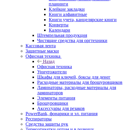
планинги
Клейкие закладки
Книги алфавитные
Книги учета, канцелярские книги
Конверты
Календари
Штемпельная продукция
Чистящие средства для оргтехники
Кассовая лента
Защитные маски
Офисная техника
Назад
Офисная техника
Уничтожители
Шкафы для ключей, боксы для денег
Расходные материалы для брошуровщиков
Ламинаторы, расходные материалы для
ламинаторов
Элементы питания
Брошуровщики
Аксессуары для резаков
PowerBank, фонарики и эл. питания
Респираторы
Средства защиты рук
Термоэтикетки оптом и в розницу