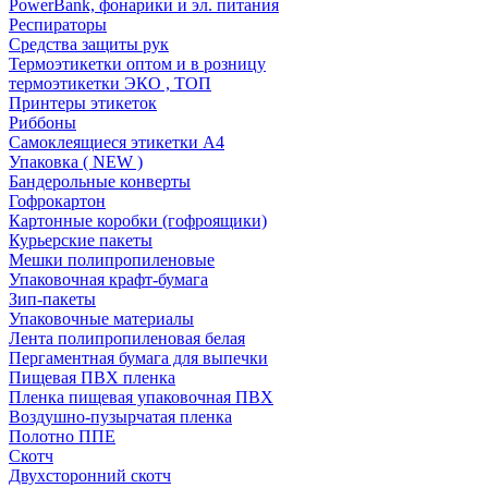
PowerBank, фонарики и эл. питания
Респираторы
Средства защиты рук
Термоэтикетки оптом и в розницу
термоэтикетки ЭКО , ТОП
Принтеры этикеток
Риббоны
Самоклеящиеся этикетки А4
Упаковка ( NEW )
Бандерольные конверты
Гофрокартон
Картонные коробки (гофроящики)
Курьерские пакеты
Мешки полипропиленовые
Упаковочная крафт-бумага
Зип-пакеты
Упаковочные материалы
Лента полипропиленовая белая
Пергаментная бумага для выпечки
Пищевая ПВХ пленка
Пленка пищевая упаковочная ПВХ
Воздушно-пузырчатая пленка
Полотно ППЕ
Скотч
Двухсторонний скотч