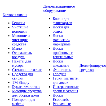
Демонстрационное
оборудование
Бытовая химия
Блоки для
Белизна
флипчартов
Чистящие
Доски для
порошки
офиса
Моющие и
Доски
чистящие
магнитно-
средства
маркерные
Мыло
Доски
Освежитель
пробковые и
воздуха
текстильные
Пакеты для
Доски
мусора
школьные
Дезинфицирую
Стеклоочистители
Флипчарты
средство
Средства для
Глобусы
стирки
Губки, магниты
TM Simply
для досок
Бумага туалетная
Интерактивные
Моющие средства
доски и экраны
для уборки дома
Доски
Полироли для
Ecoboards
мебели
Рекламные