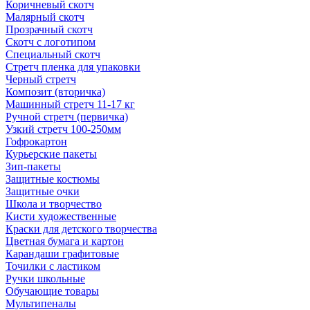
Коричневый скотч
Малярный скотч
Прозрачный скотч
Скотч с логотипом
Специальный скотч
Стретч пленка для упаковки
Черный стретч
Композит (вторичка)
Машинный стретч 11-17 кг
Ручной стретч (первичка)
Узкий стретч 100-250мм
Гофрокартон
Курьерские пакеты
Зип-пакеты
Защитные костюмы
Защитные очки
Школа и творчество
Кисти художественные
Краски для детского творчества
Цветная бумага и картон
Карандаши графитовые
Точилки с ластиком
Ручки школьные
Обучающие товары
Мультипеналы