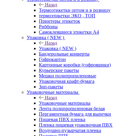
Назад
Термоэтикетки оптом и в розницу
термоэтикетки ЭКО , ТОП
Принтеры этикеток
Риббоны
Самоклеящиеся этикетки А4
Упаковка ( NEW )
Назад
Упаковка ( NEW )
Бандерольные конверты
Гофрокартон
Картонные коробки (гофроящики)
Курьерские пакеты
Мешки полипропиленовые
Упаковочная крафт-бумага
Зип-пакеты
Упаковочные материалы
Назад
Упаковочные материалы
Лента полипропиленовая белая
Пергаментная бумага для выпечки
Пищевая ПВХ пленка
Пленка пищевая упаковочная ПВХ
Воздушно-пузырчатая пленка
Полотно ППЕ