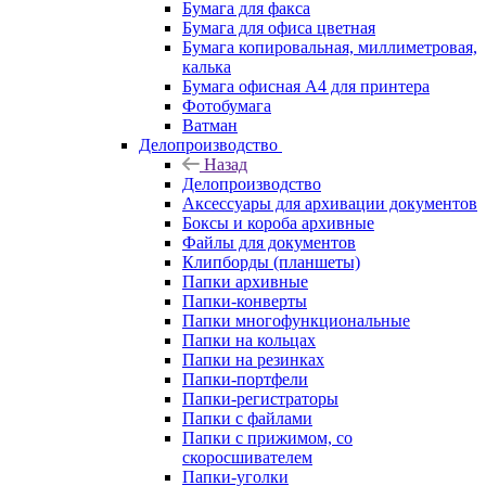
Бумага для факса
Бумага для офиса цветная
Бумага копировальная, миллиметровая,
калька
Бумага офисная А4 для принтера
Фотобумага
Ватман
Делопроизводство
Назад
Делопроизводство
Аксессуары для архивации документов
Боксы и короба архивные
Файлы для документов
Клипборды (планшеты)
Папки архивные
Папки-конверты
Папки многофункциональные
Папки на кольцах
Папки на резинках
Папки-портфели
Папки-регистраторы
Папки с файлами
Папки с прижимом, со
скоросшивателем
Папки-уголки