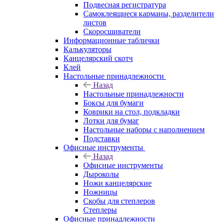
Подвесная регистратура
Самоклеящиеся карманы, разделители
листов
Скоросшиватели
Информационные таблички
Калькуляторы
Канцелярский скотч
Клей
Настольные принадлежности
Назад
Настольные принадлежности
Боксы для бумаги
Коврики на стол, подкладки
Лотки для бумаг
Настольные наборы с наполнением
Подставки
Офисные инструменты
Назад
Офисные инструменты
Дыроколы
Ножи канцелярские
Ножницы
Скобы для степлеров
Степлеры
Офисные принадлежности