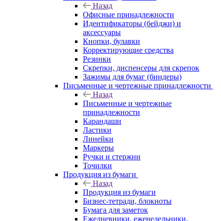
Назад
Офисные принадлежности
Идентификаторы (бейджи) и
аксессуары
Кнопки, булавки
Корректирующие средства
Резинки
Скрепки, диспенсеры для скрепок
Зажимы для бумаг (биндеры)
Письменные и чертежные принадлежности
Назад
Письменные и чертежные
принадлежности
Карандаши
Ластики
Линейки
Маркеры
Ручки и стержни
Точилки
Продукция из бумаги
Назад
Продукция из бумаги
Бизнес-тетради, блокноты
Бумага для заметок
Ежедневники, еженедельники,