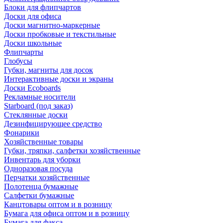
Блоки для флипчартов
Доски для офиса
Доски магнитно-маркерные
Доски пробковые и текстильные
Доски школьные
Флипчарты
Глобусы
Губки, магниты для досок
Интерактивные доски и экраны
Доски Ecoboards
Рекламные носители
Starboard (под заказ)
Стеклянные доски
Дезинфицирующее средство
Фонарики
Хозяйственные товары
Губки, тряпки, салфетки хозяйственные
Инвентарь для уборки
Одноразовая посуда
Перчатки хозяйственные
Полотенца бумажные
Салфетки бумажные
Канцтовары оптом и в розницу
Бумага для офиса оптом и в розницу
Бумага для факса