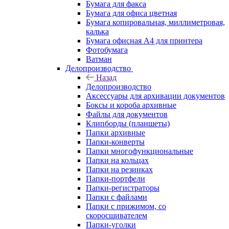
Бумага для факса
Бумага для офиса цветная
Бумага копировальная, миллиметровая,
калька
Бумага офисная А4 для принтера
Фотобумага
Ватман
Делопроизводство
Назад
Делопроизводство
Аксессуары для архивации документов
Боксы и короба архивные
Файлы для документов
Клипборды (планшеты)
Папки архивные
Папки-конверты
Папки многофункциональные
Папки на кольцах
Папки на резинках
Папки-портфели
Папки-регистраторы
Папки с файлами
Папки с прижимом, со
скоросшивателем
Папки-уголки