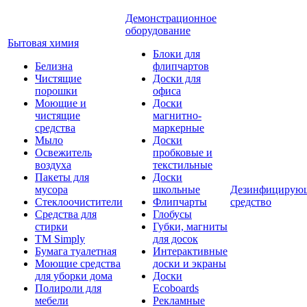
Демонстрационное
оборудование
Бытовая химия
Блоки для
Белизна
флипчартов
Чистящие
Доски для
порошки
офиса
Моющие и
Доски
чистящие
магнитно-
средства
маркерные
Мыло
Доски
Освежитель
пробковые и
воздуха
текстильные
Пакеты для
Доски
мусора
школьные
Дезинфицирую
Стеклоочистители
Флипчарты
средство
Средства для
Глобусы
стирки
Губки, магниты
TM Simply
для досок
Бумага туалетная
Интерактивные
Моющие средства
доски и экраны
для уборки дома
Доски
Полироли для
Ecoboards
мебели
Рекламные