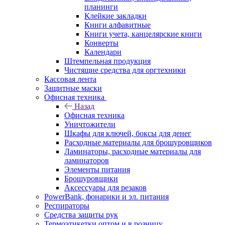
планинги
Клейкие закладки
Книги алфавитные
Книги учета, канцелярские книги
Конверты
Календари
Штемпельная продукция
Чистящие средства для оргтехники
Кассовая лента
Защитные маски
Офисная техника
Назад
Офисная техника
Уничтожители
Шкафы для ключей, боксы для денег
Расходные материалы для брошуровщиков
Ламинаторы, расходные материалы для
ламинаторов
Элементы питания
Брошуровщики
Аксессуары для резаков
PowerBank, фонарики и эл. питания
Респираторы
Средства защиты рук
Термоэтикетки оптом и в розницу