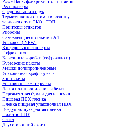
PowerBank, фонарики и эл. питания
Респираторы
Средства защиты рук
Термоэтикетки оптом и в розницу
термоэтикетки ЭКО , ТОП
Принтеры этикеток
Риббоны
Самоклеящиеся этикетки А4
Упаковка ( NEW )
Бандерольные конверты
Гофрокартон
Картонные коробки (гофроящики)
Курьерские пакеты
Мешки полипропиленовые
Упаковочная крафт-бумага
Зип-пакеты
Упаковочные материалы
Лента полипропиленовая белая
Пергаментная бумага для выпечки
Пищевая ПВХ пленка
Пленка пищевая упаковочная ПВХ
Воздушно-пузырчатая пленка
Полотно ППЕ
Скотч
Двухсторонний скотч