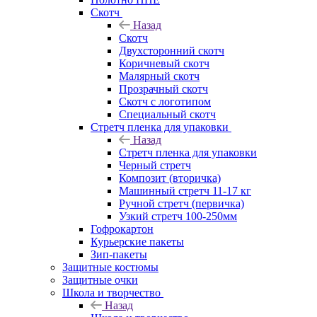
Скотч
Назад
Скотч
Двухсторонний скотч
Коричневый скотч
Малярный скотч
Прозрачный скотч
Скотч с логотипом
Специальный скотч
Стретч пленка для упаковки
Назад
Стретч пленка для упаковки
Черный стретч
Композит (вторичка)
Машинный стретч 11-17 кг
Ручной стретч (первичка)
Узкий стретч 100-250мм
Гофрокартон
Курьерские пакеты
Зип-пакеты
Защитные костюмы
Защитные очки
Школа и творчество
Назад