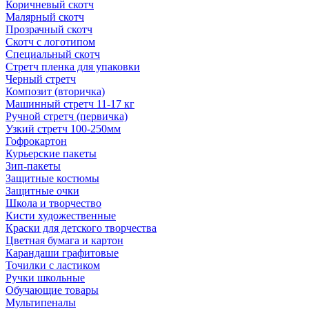
Коричневый скотч
Малярный скотч
Прозрачный скотч
Скотч с логотипом
Специальный скотч
Стретч пленка для упаковки
Черный стретч
Композит (вторичка)
Машинный стретч 11-17 кг
Ручной стретч (первичка)
Узкий стретч 100-250мм
Гофрокартон
Курьерские пакеты
Зип-пакеты
Защитные костюмы
Защитные очки
Школа и творчество
Кисти художественные
Краски для детского творчества
Цветная бумага и картон
Карандаши графитовые
Точилки с ластиком
Ручки школьные
Обучающие товары
Мультипеналы