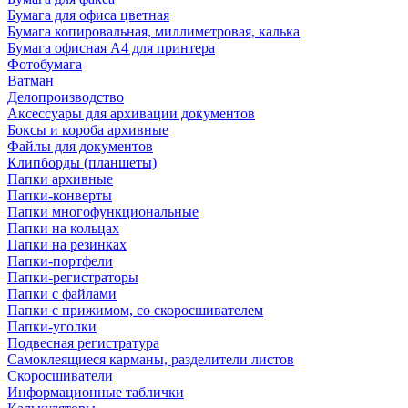
Бумага для офиса цветная
Бумага копировальная, миллиметровая, калька
Бумага офисная А4 для принтера
Фотобумага
Ватман
Делопроизводство
Аксессуары для архивации документов
Боксы и короба архивные
Файлы для документов
Клипборды (планшеты)
Папки архивные
Папки-конверты
Папки многофункциональные
Папки на кольцах
Папки на резинках
Папки-портфели
Папки-регистраторы
Папки с файлами
Папки с прижимом, со скоросшивателем
Папки-уголки
Подвесная регистратура
Самоклеящиеся карманы, разделители листов
Скоросшиватели
Информационные таблички