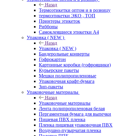
Назад
Термоэтикетки оптом и в розницу
термоэтикетки ЭКО , ТОП
Принтеры этикеток
Риббоны
Самоклеящиеся этикетки А4
Упаковка ( NEW )
Назад
Упаковка ( NEW )
Бандерольные конверты
Гофрокартон
Картонные коробки (гофроящики)
Курьерские пакеты
Мешки полипропиленовые
Упаковочная крафт-бумага
Зип-пакеты
Упаковочные материалы
Назад
Упаковочные материалы
Лента полипропиленовая белая
Пергаментная бумага для выпечки
Пищевая ПВХ пленка
Пленка пищевая упаковочная ПВХ
Воздушно-пузырчатая пленка
Полотно ППЕ