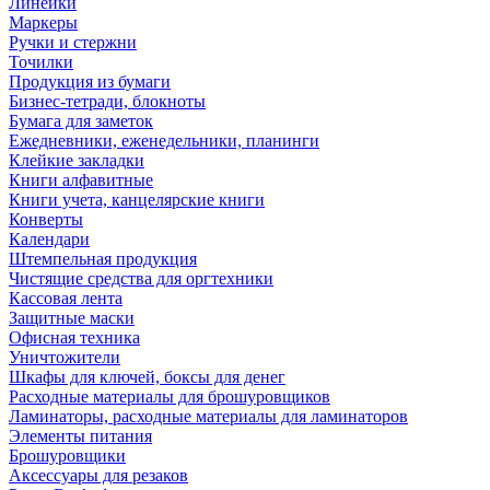
Линейки
Маркеры
Ручки и стержни
Точилки
Продукция из бумаги
Бизнес-тетради, блокноты
Бумага для заметок
Ежедневники, еженедельники, планинги
Клейкие закладки
Книги алфавитные
Книги учета, канцелярские книги
Конверты
Календари
Штемпельная продукция
Чистящие средства для оргтехники
Кассовая лента
Защитные маски
Офисная техника
Уничтожители
Шкафы для ключей, боксы для денег
Расходные материалы для брошуровщиков
Ламинаторы, расходные материалы для ламинаторов
Элементы питания
Брошуровщики
Аксессуары для резаков